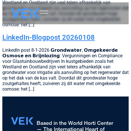
Westland en Oostland zijn veel telers afhankelijk van
grondwater voor irrigatie als aanvulling op het regenwater dat
op het dak van de kas valt. Doordat dit grondwater hoge
zoutgehaltes heeft, zuiveren zij dit water met omgekeerde
osmose: het […]
LinkedIn-Blogpost 20260108
LinkedIn post 8-1-2026 𝗚𝗿𝗼𝗻𝗱𝘄𝗮𝘁𝗲𝗿, 𝗢𝗺𝗴𝗲𝗸𝗲𝗲𝗿𝗱𝗲
𝗢𝘀𝗺𝗼𝘀𝗲 𝗲𝗻 𝗕𝗿𝗶𝗷𝗻𝗹𝗼𝘇𝗶𝗻𝗴: Vergunningen en Compliance
voor Glastuinbouwbedrijven In kustgebieden zoals het
Westland en Oostland zijn veel telers afhankelijk van
grondwater voor irrigatie als aanvulling op het regenwater dat
op het dak van de kas valt. Doordat dit grondwater hoge
zoutgehaltes heeft, zuiveren zij dit water met omgekeerde
osmose: het […]
Based in the World Horti Center
— The International Heart of