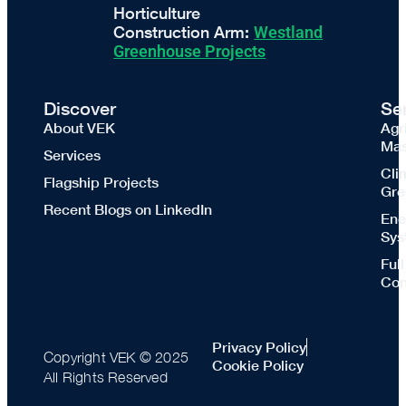
Horticulture
Construction Arm:
Westland
Greenhouse Projects
Discover
Se
About VEK
Agr
Mas
Services
Cli
Flagship Projects
Gre
Recent Blogs on LinkedIn
Ene
Sys
Ful
Con
Privacy Policy
Copyright VEK © 2025
Cookie Policy
All Rights Reserved