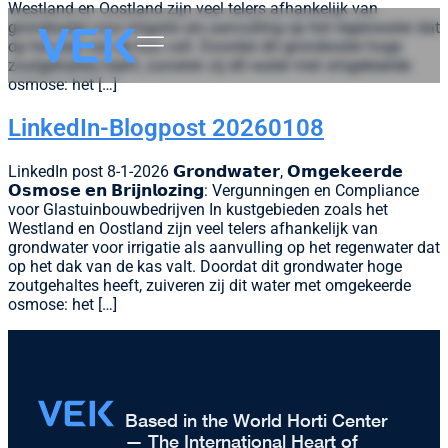
Westland en Oostland zijn veel telers afhankelijk van
grondwater voor irrigatie als aanvulling op het regenwater dat
op het dak van de kas valt. Doordat dit grondwater hoge
zoutgehaltes heeft, zuiveren zij dit water met omgekeerde
osmose: het […]
LinkedIn-Blogpost 20260108
LinkedIn post 8-1-2026 𝗚𝗿𝗼𝗻𝗱𝘄𝗮𝘁𝗲𝗿, 𝗢𝗺𝗴𝗲𝗸𝗲𝗲𝗿𝗱𝗲
𝗢𝘀𝗺𝗼𝘀𝗲 𝗲𝗻 𝗕𝗿𝗶𝗷𝗻𝗹𝗼𝘇𝗶𝗻𝗴: Vergunningen en Compliance
voor Glastuinbouwbedrijven In kustgebieden zoals het
Westland en Oostland zijn veel telers afhankelijk van
grondwater voor irrigatie als aanvulling op het regenwater dat
op het dak van de kas valt. Doordat dit grondwater hoge
zoutgehaltes heeft, zuiveren zij dit water met omgekeerde
osmose: het […]
Based in the World Horti Center
— The International Heart of