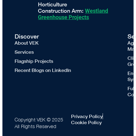
Horticulture
Construction Arm:
Westland
Greenhouse Projects
Discover
Se
About VEK
Agr
Mas
Services
Cli
Flagship Projects
Gre
Recent Blogs on LinkedIn
Ene
Sys
Ful
Con
Privacy Policy
Copyright VEK © 2025
Cookie Policy
All Rights Reserved