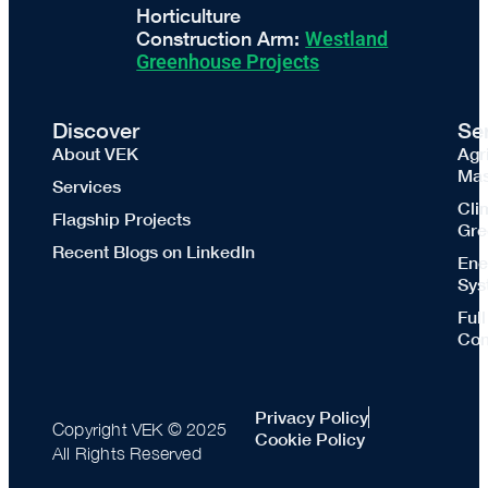
Horticulture
Construction Arm:
Westland
Greenhouse Projects
Discover
Se
About VEK
Agr
Mas
Services
Cli
Flagship Projects
Gre
Recent Blogs on LinkedIn
Ene
Sys
Ful
Con
Privacy Policy
Copyright VEK © 2025
Cookie Policy
All Rights Reserved