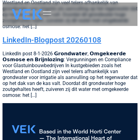
Westland en Oostland zijn veel telers afhankelijk van
grondwater voor irrigatie als aanvulling op het regenwater dat
op het dak van de kas valt. Doordat dit grondwater hoge
zoutgehaltes heeft, zuiveren zij dit water met omgekeerde
osmose: het […]
LinkedIn-Blogpost 20260108
LinkedIn post 8-1-2026 𝗚𝗿𝗼𝗻𝗱𝘄𝗮𝘁𝗲𝗿, 𝗢𝗺𝗴𝗲𝗸𝗲𝗲𝗿𝗱𝗲
𝗢𝘀𝗺𝗼𝘀𝗲 𝗲𝗻 𝗕𝗿𝗶𝗷𝗻𝗹𝗼𝘇𝗶𝗻𝗴: Vergunningen en Compliance
voor Glastuinbouwbedrijven In kustgebieden zoals het
Westland en Oostland zijn veel telers afhankelijk van
grondwater voor irrigatie als aanvulling op het regenwater dat
op het dak van de kas valt. Doordat dit grondwater hoge
zoutgehaltes heeft, zuiveren zij dit water met omgekeerde
osmose: het […]
Based in the World Horti Center
— The International Heart of